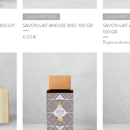
ISULA PARFUMS
ISULA PARF
ISCUIT
SAVON LAIT ANESSE MIEL 100 GR
SAVON LAIT
100 GR
Prix
6,00 €
Rupture de sto