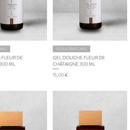
UMS
ISULA PARFUMS
 FLEUR DE
GEL DOUCHE FLEUR DE
300 ML
CHÂTAIGNE 300 ML
Prix
15,00 €