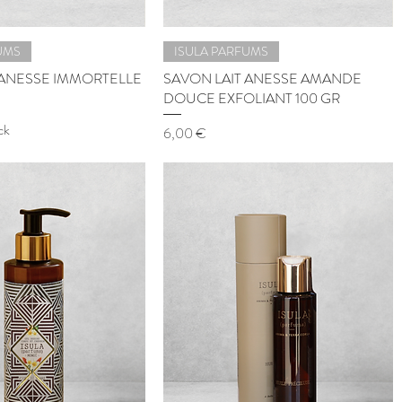
UMS
ISULA PARFUMS
 ANESSE IMMORTELLE
SAVON LAIT ANESSE AMANDE
DOUCE EXFOLIANT 100 GR
ck
Prix
6,00 €