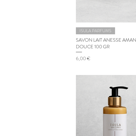
ISULA PARFUMS
SAVON LAIT ANESSE AMA
DOUCE 100 GR
Prix
6,00 €