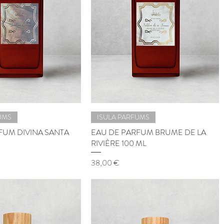
UMS
ISULA PARFUMS
FUM DIVINA SANTA
EAU DE PARFUM BRUME DE LA
RIVIÈRE 100 ML
Prix
38,00 €