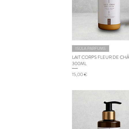
ISULA PARFUMS
LAIT CORPS FLEUR DE CH
300ML
Prix
15,00 €