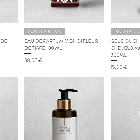
ISULA PARFUMS
ISULA PARF
NDE
EAU DE PARFUM MONOI FLEUR
GEL DOUCH
DE TIARÉ 100 ML
CHEVEUX MO
300ML
Prix
38,00 €
Prix
15,00 €