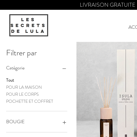
LIVRAISON GRATUITE P
AC
Filtrer par
Catégorie
Tout
POUR LA MAISON
POUR LE CORPS
POCHETTE ET COFFRET
BOUGIE
130GR