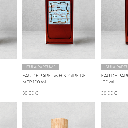
ISULA PARFUMS
ISULA PARF
EAU DE PARFUM HISTOIRE DE
EAU DE PAR
MER 100 ML
100 ML
Prix
Prix
38,00 €
38,00 €