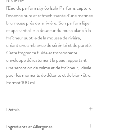
RIVIÈRE
l'Eau de parfum signée Isula Parfums capture
l'essence pure et rafraîchissante d'une matinée
brumeuse près de la rivière. Son parfum léger
et apaisant allie la douceur du musc blanc à la
fraîcheur subtile de la mousse de rivière,
créant une ambiance de sérénité et de pureté.
Cette fragrance fluide et transparente
enveloppe délicatement la peau, apportant
une sensation de calme et de fraîcheur, idéale
pour les moments de détente et de bien-être.
Format 100 ml.
Détails
NEBBIA DI U FIUME - BRUME DE LA
Ingrédients et Allergènes
RIVIÈRE
Une eau de parfum pure, légère, douce, un
Alcohol denat., Parfum, Aqua, Limonene,