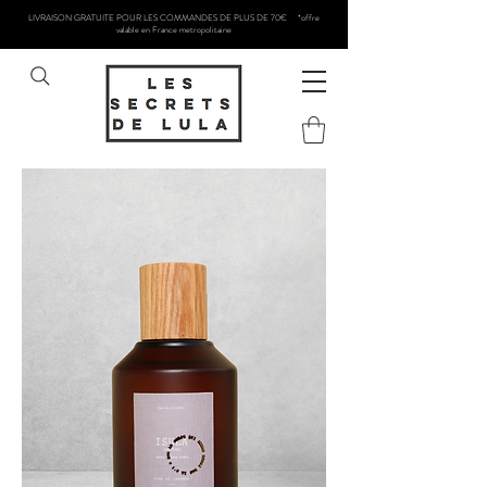
LIVRAISON GRATUITE POUR LES COMMANDES DE PLUS DE 70€ *offre
valable en France metropolitaine