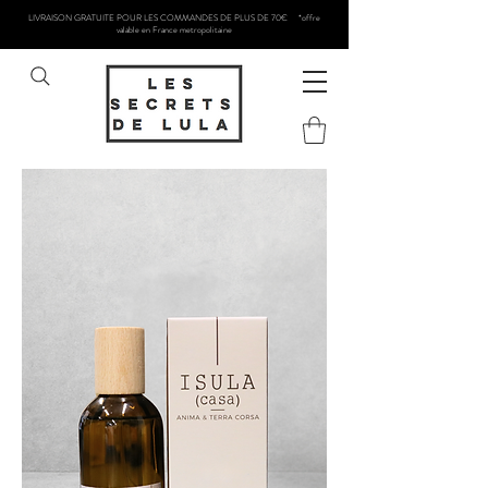
LIVRAISON GRATUITE POUR LES COMMANDES DE PLUS DE 70€ *offre
valable en France metropolitaine