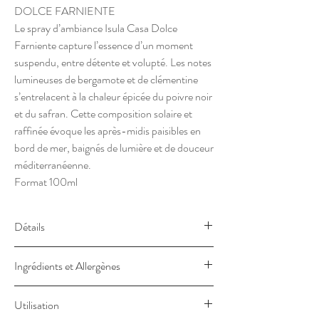
DOLCE FARNIENTE
Le spray d’ambiance Isula Casa Dolce
Farniente capture l’essence d’un moment
suspendu, entre détente et volupté. Les notes
lumineuses de bergamote et de clémentine
s’entrelacent à la chaleur épicée du poivre noir
et du safran. Cette composition solaire et
raffinée évoque les après-midis paisibles en
bord de mer, baignés de lumière et de douceur
méditerranéenne.
Format 100ml
Détails
Dolce farniente
Ingrédients et Allergènes
Dès les premiers instants, la bergamote et la
clémentine dansent avec le poivre noir et la
Ethyl alcohol
Utilisation
chaleur épicée du safran. Au cœur, le
Peut provoquer une allergie cutanée