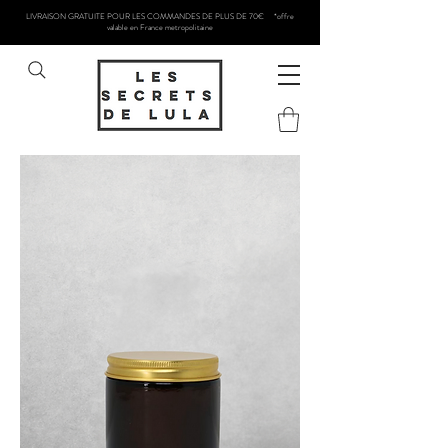
LIVRAISON GRATUITE POUR LES COMMANDES DE PLUS DE 70€ *offre
valable en France metropolitaine