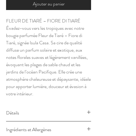
Ajouter au panier
FLEUR DE TIARÉ – FIORE DI TIARÉ
Évadez-vous vers les tropiques avec notre
bougie parfumée Fleur de Tiaré – Fiore di
Tiaré, signée Isula Casa. Sa cire de qualité
diffuse un parfum solaire et exotique, aux
notes florales suaves et légèrement vanillées,
évoquant les plages de sable chaud et les
jardins de l’océan Pacifique. Elle crée une
atmosphère chaleureuse et dépaysante, idéale
pour apporter lumière, douceur et évasion à
votre intérieur.
Détails
Fleur de Tiaré - Fiore di Tiare
Ingrédients et Allergènes
Une invitation à l’évasion, ce parfum mêle