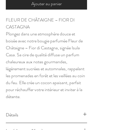
Ajouter au panier
FLEUR DE CHÂTAIGNE – FIOR DI
CASTAGNA
Plongez dans une atmosphère douce et
boisée avec notre bougie parfumée Fleur de
Châtaigne – Fior di Castagna, signée Isula
Casa. Sa cire de qualité diffuse un parfum
chaleureux aux notes gourmandes,
légèrement sucrées et automnales, rappelant
les promenades en forêt et les veillées au coin
du feu. Elle crée un cocon apaisant, parfait
pour réchauffer votre intérieur et inviter à la
détente.
Détails
Fleur de Châtaigne - Fior Di Castagna