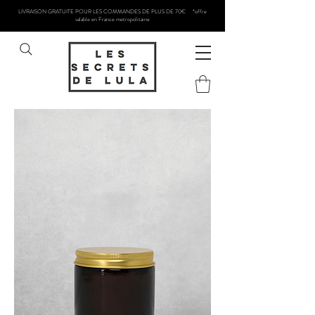
LIVRAISON GRATUITE POUR LES COMMANDES DE PLUS DE 70€ *offre
valable en France metropolitaine